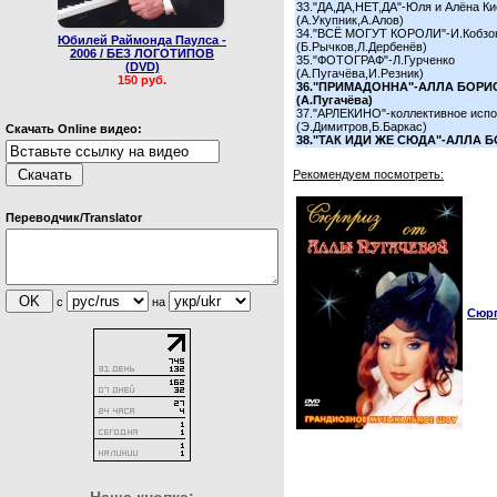
33."ДА,ДА,НЕТ,ДА"-Юля и Алёна К
(А.Укупник,А.Алов)
34."ВСЁ МОГУТ КОРОЛИ"-И.Кобзо
Юбилей Раймонда Паулса -
(Б.Рычков,Л.Дербенёв)
2006 / БЕЗ ЛОГОТИПОВ
35."ФОТОГРАФ"-Л.Гурченко
(DVD)
(А.Пугачёва,И.Резник)
150 руб.
36."ПРИМАДОННА"-АЛЛА БОРИ
(А.Пугачёва)
37."АРЛЕКИНО"-коллективное исп
(Э.Димитров,Б.Баркас)
Скачать Online видео:
38."ТАК ИДИ ЖЕ СЮДА"-АЛЛА 
Рекомендуем посмотреть:
Переводчик/Translator
с
на
Сюрп