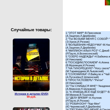
Валентин Юдашкин
Сборные концерты
Случайные товары:
1."ЭТОТ МИР"-В.Пресняков
(А.Зацепин,Л.Дербенёв)
2."ТЫ ВОЗЬМИ МЕНЯ С СОБОЙ"-"
(Э.Ханок,И.Резник)
3."ВОЛШЕБНИК-НЕДОУЧКА"-М.На
(А.Зацепин,Л.Дербенёв)
4."МИЛЛИОН АЛЫХ РОЗ"-С.Дикий
(Р.Паулс,А.Вознесенский)
5."ОЗЕРО НАДЕЖДЫ"-Н.Бабкина и 
(И.Николаев)
6."ПОСИДИМ,ПООКАЕМ"-А.Апина
(В.Муромцев,И.Резник)
7."НА ТИХОРЕЦКУЮ"-"Ногу свело"
(М.Таривердиев,М.Львовский)
8."СОЛОМИНКА"-Л.Вайкуле и "Чай 
(А.Пугачёва,Е.Шлионский)
9."ПРОСТИ,ПОВЕРЬ"-"Ритон"
(И.Николаев)
10."ТЫ СНИШЬСЯ МНЕ"-"Академи
(А.Мажуков,Н.Шумаков)
11."А ЗНАЕШЬ,ВСЁ ЕЩЁ БУДЕТ"-В
Истории в деталях (DVD)
(М.Минков,В.Тушнова)
99 руб.
12."ДЕЛУ ВРЕМЯ"-А.Укупник
(Р.Паулс,И.Резник)
13."РОБИНЗОН"-"Кар-Мен"
(Ю.Чернявский,Л.Дербенёв)
14."ПЕСЕНКА ПРО МЕНЯ"-А.Глызи