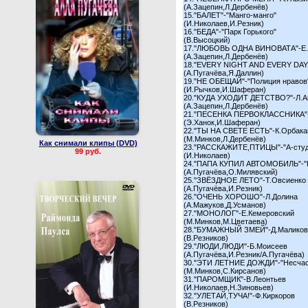
(А.Зацепин,Л.Дербенёв)
15."БАЛЕТ"-"Манго-манго"
(И.Николаев,И.Резник)
16."БЕДА"-"Парк Горького"
(В.Высоцкий)
17."ЛЮБОВЬ ОДНА ВИНОВАТА"-Е
(А.Зацепин,Л.Дербенёв)
18."EVERY NIGHT AND EVERY DAY
(А.Пугачёва,Я.Даллин)
19."НЕ ОБЕЩАЙ"-"Полиция нравов
(И.Рычков,И.Шаферан)
20."КУДА УХОДИТ ДЕТСТВО?"-Л.А
(А.Зацепин,Л.Дербенёв)
21."ПЕСЕНКА ПЕРВОКЛАССНИКА"-
(Э.Ханок,И.Шаферан)
22."ТЫ НА СВЕТЕ ЕСТЬ"-К.Орбака
(М.Минков,Л.Дербенёв)
Как снимали клипы (DVD)
23."РАССКАЖИТЕ,ПТИЦЫ"-"А-студ
99 руб.
(И.Николаев)
24."ПАПА КУПИЛ АВТОМОБИЛЬ"-"
(А.Пугачёва,О.Милявский)
25."ЗВЁЗДНОЕ ЛЕТО"-Т.Овсиенко
(А.Пугачёва,И.Резник)
26."ОЧЕНЬ ХОРОШО"-Л.Долина
(А.Мажуков,Д.Усманов)
27."МОНОЛОГ"-Е.Кемеровский
(М.Минков,М.Цветаева)
28."БУМАЖНЫЙ ЗМЕЙ"-Д.Маликов
(В.Резников)
29."ЛЮДИ,ЛЮДИ"-Б.Моисеев
(А.Пугачёва,И.Резник/А.Пугачёва)
30."ЭТИ ЛЕТНИЕ ДОЖДИ"-"Несчас
(М.Минков,С.Кирсанов)
31."ПАРОМЩИК"-В.Леонтьев
(И.Николаев,Н.Зиновьев)
32."УЛЕТАЙ,ТУЧА!"-Ф.Киркоров
(В.Резников)