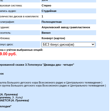
од:
1974
вуковая система:
Стерео
апись аудио:
Студийная
оличество дисков в комплекте:
1
олиграфия:
Полноцветная
здание:
Апрелевский завод грампластинок
оситель:
Винил
бложка:
Конверт (картон)
онус-диск:
на с учётом выбранных опций:
рованной сказки З.Топелиуса "Дважды два - четыре"
нок
уппа Большого детского хора Всесоюзного радио и Центрального телевидения )
группа Большого детского хора Всесоюзного радио и Центрального телевидения )
. Пугачева)
угачева,
Э. Хиль
)
ЕТСЯ (А. Пугачева)
Мелодия"