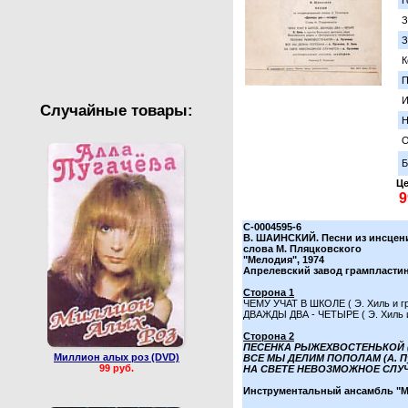
Г
Валентин Юдашкин
Сборные концерты
З
З
К
П
И
Случайные товары:
Н
О
Б
Це
С-0004595-6
В. ШАИНСКИЙ. Песни из инсцени
слова М. Пляцковского
"Мелодия", 1974
Апрелевский завод грампласти
Сторона 1
ЧЕМУ УЧАТ В ШКОЛЕ ( Э. Хиль и гр
ДВАЖДЫ ДВА - ЧЕТЫРЕ ( Э. Хиль и 
Сторона 2
ПЕСЕНКА РЫЖЕХВОСТЕНЬКОЙ (А
Миллион алых роз (DVD)
ВСЕ МЫ ДЕЛИМ ПОПОЛАМ (А. П
99 руб.
НА СВЕТЕ НЕВОЗМОЖНОЕ СЛУЧА
Инструментальный ансамбль "