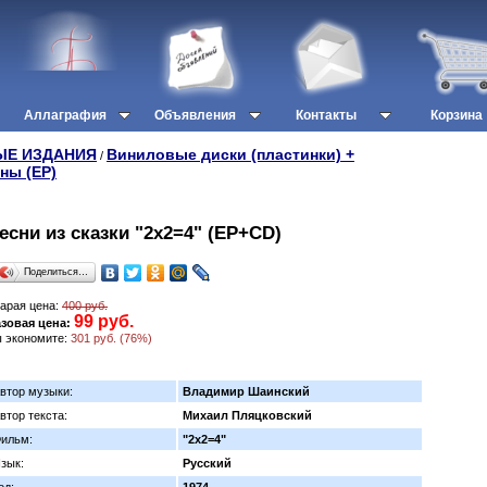
Аллаграфия
Объявления
Контакты
Корзина
ЫЕ ИЗДАНИЯ
Виниловые диски (пластинки) +
/
ны (EP)
есни из сказки "2х2=4" (EP+CD)
Поделиться…
арая цена:
400 руб.
99 руб.
зовая цена:
 экономите:
301 руб. (76%)
втор музыки:
Владимир Шаинский
втор текста:
Михаил Пляцковский
ильм:
"2х2=4"
зык:
Русский