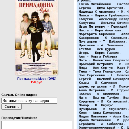
В ролях:

 Елена Михайловна - Светла
 Сережа - Дима Кречетов,

 Надежда Степановна - Н. Ф
 Майка - Лариса Гребенщико
 Калугин - Александр Лазар
 Калугина - Люсьена Овчинн
 Иван Петрович - Геннадий 
 Настя - Вера Алентова,

 Маргарита Карловна - Алла
 Жаворонков - Ю. Соловьев,
 Почтальон - Т. Бабанина,

 Прохожий - А. Зиновьев,

 Степан - Лев Дуров,

 Игорь - Борис Галкин,

 Аня - Ольга Гобзева,

 Мать - Валентина Сперанто
 Прокофий Петрович - В. Ли
 Люда - Оля Сертун, Надя М
 Гена - Тима Говорухин, Сл
 Зоя Сергеевна - Г. Новожи
Примадонна Мэри (DVD)
 Сергей - Василий Бочкарев
150 руб.
 Клава - Л. Савченко,

 директор школы - Л. Поном
 Анна Петровна - М. Струно
 Завхоз - Ю. Филиппов,

Скачать Online видео:
 Митя - Платон Таубин, Вол
 Коршунов - Л. Сатановкий,
 Майор - В. Паулус,

 Пузырьков - М. Янушкевич,
 Женя - Анна Каменкова,

 Лидия Павловна - Алла Бал
Переводчик/Translator
 Ирина Михайловна - И. Дро
 Серафима - А. Соболева,

 Оперуполномоченный - Ю. Ш