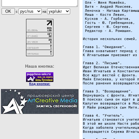
 Оля - Женя Можейко,

 Витя - Андрей Моисеев,

 Леночка - Наташа Картамыш
с
на
 Миша - Костя Левин,

 Кусков - А. Горбатов,

 Гость - Ю. Гребенщиков,

 Сергеев - Ю. Сергеев,

 Редактор - А. Ромашин.

История нескольких семей, 
Глава 1. "Ожидание".

Глава охватывает период с 
К Игнатьевым приезжает из 
Глава 2. "Письма".

Наша кнопка:
Идет Великая Отечественная
Иван Игнатьев и Константин
Все ждут вестей с фронта.

Майя Елисеева, у которой п
После ранения возвращается
Код кнопки:
Глава 3. "Возвращение".

Вернувшись с фронта, Игнат
В поисках сына он едет в д
Калугин возвращается в Мос
У Майи рождается сын Митя.
Глава 4. "Учитель".

Игнатьев становится учител
В этой же школе Настя рабо
Когда заболела учительница
Возвращается Сережа Игнать