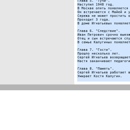
Глава 5. "Тучи".

Наступил 1948 год.

В Москве опять появляется 
Он встречается с Майей и у
Сережа не может простить о
Проходит 3 года.

В доме Игнатьевых появляет
Глава 6. "Следствие".

Иван Петрович срочно выезж
Отец и сын встречаются спу
В семье Калугиных появляет
Глава 7. "Гости".

Прошло несколько лет.

Сергей Игнатьев возвращает
Настя заканчивает педагоги
Глава 8. "Память".

Сергей Игнатьев работает в