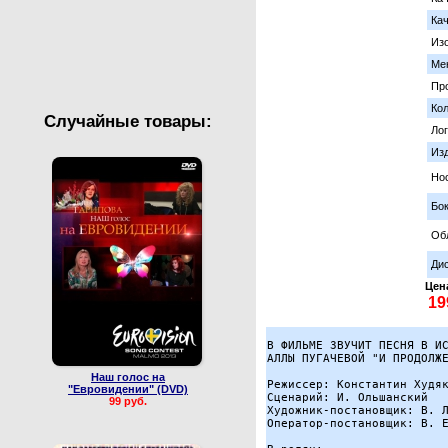
Валентин Юдашкин
Сборные концерты
Кач
Из
Ме
Пр
Кол
Случайные товары:
Лог
Из
Но
Бок
Об
Дис
Цен
В ФИЛЬМЕ ЗВУЧИТ ПЕСНЯ В ИС
АЛЛЫ ПУГАЧЕВОЙ "И ПРОДОЛЖЕ
Наш голос на
Режиссер: Константин Худяк
"Евровидении" (DVD)
Сценарий: И. Ольшанский

99 руб.
Художник-постановщик: В. Л
Оператор-постановщик: В. Е