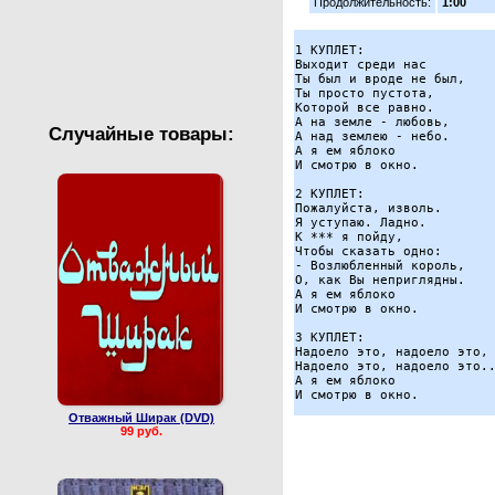
Продолжительность:
1:00
Валентин Юдашкин
Сборные концерты
1 КУПЛЕТ:

Выходит среди нас

Ты был и вроде не был,

Ты просто пустота,

Которой все равно.

А на земле - любовь,

Случайные товары:
А над землею - небо.

А я ем яблоко

И смотрю в окно. 

2 КУПЛЕТ:

Пожалуйста, изволь.

Я уступаю. Ладно.

К *** я пойду,

Чтобы сказать одно:

- Возлюбленный король,

О, как Вы неприглядны.

А я ем яблоко

И смотрю в окно. 

3 КУПЛЕТ:

Надоело это, надоело это,

Надоело это, надоело это..
А я ем яблоко

Отважный Ширак (DVD)
99 руб.