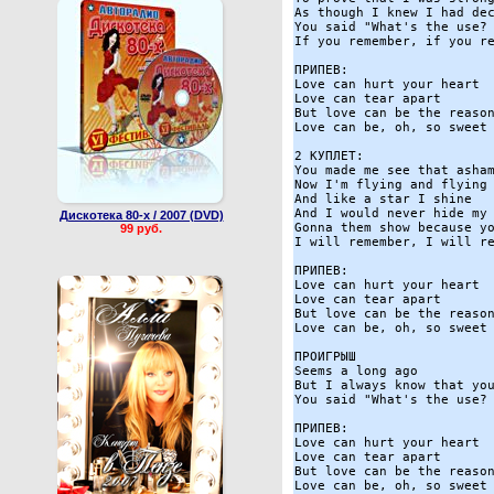
As though I knew I had dec
You said "What's the use? 
If you remember, if you re
ПРИПЕВ:

Love can hurt your heart 

Love can tear apart 

But love can be the reason
Love can be, oh, so sweet 
2 КУПЛЕТ:

You made me see that asham
Now I'm flying and flying 
And like a star I shine 

And I would never hide my 
Дискотека 80-х / 2007 (DVD)
Gonna them show because yo
99 руб.
I will remember, I will re
ПРИПЕВ:

Love can hurt your heart 

Love can tear apart 

But love can be the reason
Love can be, oh, so sweet 
ПРОИГРЫШ

Seems a long ago 

But I always know that you
You said "What's the use? 
ПРИПЕВ:

Love can hurt your heart 

Love can tear apart 

But love can be the reason
Love can be, oh, so sweet
