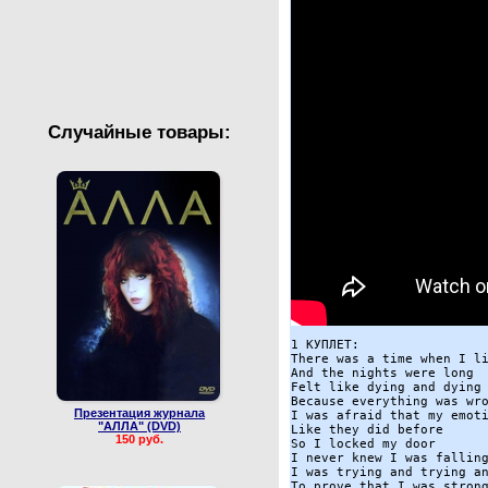
Валентин Юдашкин
Сборные концерты
Случайные товары:
1 КУПЛЕТ:

There was a time when I li
And the nights were long 

Felt like dying and dying 
Because everything was wro
Презентация журнала
I was afraid that my emoti
"АЛЛА" (DVD)
Like they did before 

150 руб.
So I locked my door 

I never knew I was falling
I was trying and trying an
To prove that I was strong