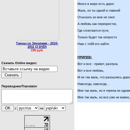
Много в мире есть дорог.
Жаль, но ты одной и главной
Отыскать ко мне не смог.
А любовь как перекресток,
Где сплетаются пути,
Только будет так непросто
Танцы со Звездами - 2010-
Нам с тобй его найти.
2011 (2 DVD)
199 руб.
ПРИПЕВ:
Скачать Online видео:
Вот и все - привет, разлука.
Вот и вся любовь,
М не так жаль, что разошлись дор
Навсегда, навсегда...
Переводчик/Translator
Мне так жаль, но я теряла не одна
Мне так жаль, но все уже не важно,
с
на