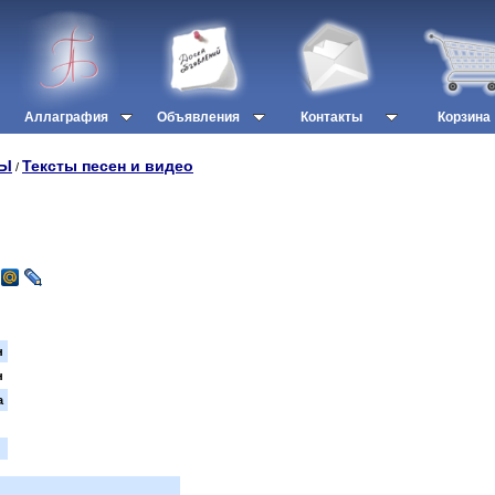
Аллаграфия
Объявления
Контакты
Корзина
СЫ
Тексты песен и видео
/
н
н
а