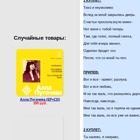
1
КУПЛЕТ:
Валентин Юдашкин
Сборные концерты
Тихо и неумолимо
Вслед за мной закрылась дверь.
Счастье проскользнуло мимо -
Нет меня с тобой теперь.
Там, где голос, полный смеха,
Случайные товары:
Для тебя вчера звенел,
Одиноко бродит эхо
Песни, что со мной ты пел.
ПРИПЕВ:
Вот и все - привет, разлука.
Вот и вся любовь,
М не так жаль, что разошлись дор
Алла Пугачева (EP+CD)
Навсегда, навсегда...
399 руб.
Мне так жаль, но я теряла не одна
Мне так жаль, но все уже не важно,
2 КУПЛЕТ:
Ты налево, я направо,