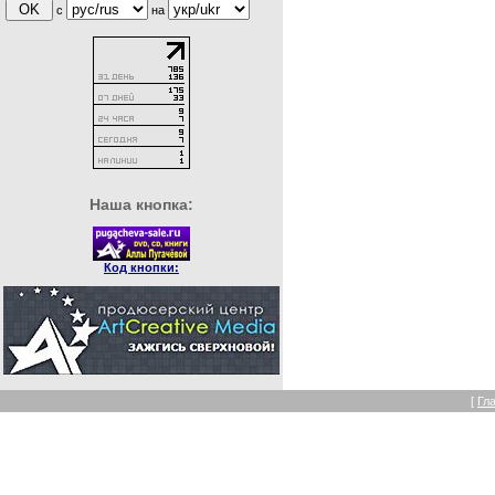
с
на
Наша кнопка:
Код кнопки:
[
Гл