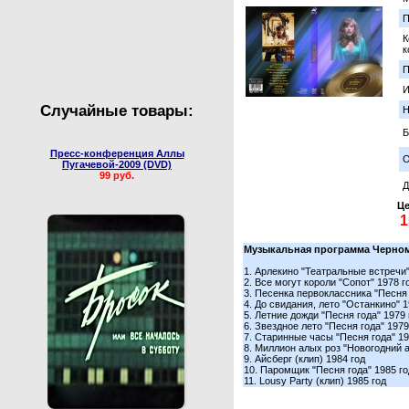
Валентин Юдашкин
Сборные концерты
П
К
к
П
И
Случайные товары:
Н
Б
Пресс-конференция Аллы
О
Пугачевой-2009 (DVD)
99 руб.
Д
Це
Музыкальная программа Черно
1. Арлекино "Театральные встречи"
2. Все могут короли "Сопот" 1978 г
3. Песенка первоклассника "Песня 
4. До свидания, лето "Останкино" 1
5. Летние дожди "Песня года" 1979 
6. Звездное лето "Песня года" 1979
7. Старинные часы "Песня года" 19
8. Миллион алых роз "Новогодний а
9. Айсберг (клип) 1984 год
10. Паромщик "Песня года" 1985 го
11. Lousy Party (клип) 1985 год