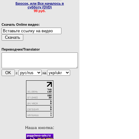
Бросок, или Все началось в
субботу (DVD)
99 руб.
Скачать Online видео:
Переводчик/Translator
с
на
Наша кнопка: