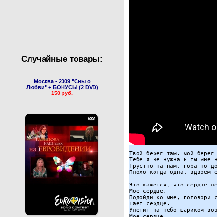
Валентин Юдашкин
Сборные концерты
Случайные товары:
Москва - 2009 "Сны о
Любви" + БОНУСЫ (2 DVD)
150 руб.
Твой берег там, мой берег 
Тебе я не нужна и ты мне н
Грустно на-нам, пора по до
Плохо когда одна, вдвоем е
Это кажется, что сердце ле
Мое сердце.

Подойди ко мне, поговори с
Тает сердце.

Улетит на небо шариком воз
Мое сердце.
