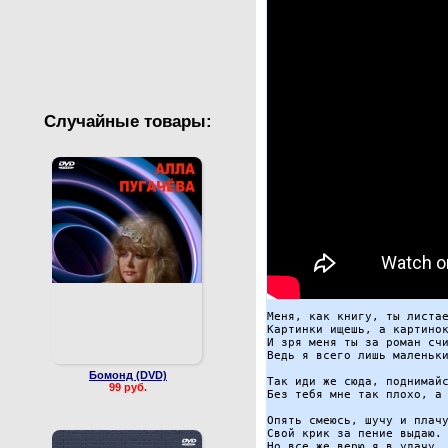
Валентин Юдашкин
Сборные концерты
Случайные товары:
Меня, как книгу, ты листае
Картинки ищешь, а картинок
И зря меня ты за роман счи
Ведь я всего лишь маленьки
Бомонд (DVD)
Так иди же сюда, поднимайс
99 руб.
Без тебя мне так плохо, а 
Опять смеюсь, шучу и плачу
Свой крик за пение выдаю.

Но все же верю я в удачу,
