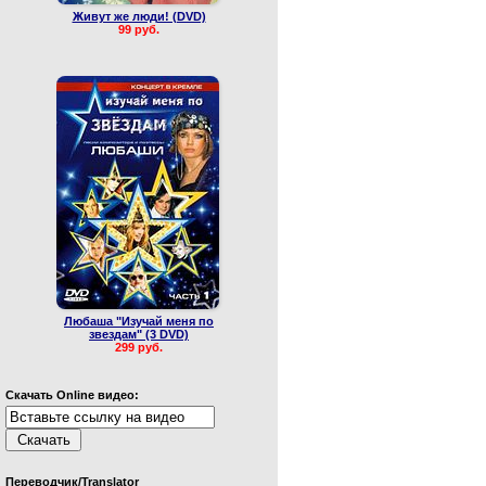
Живут же люди! (DVD)
99 руб.
Любаша "Изучай меня по
звездам" (3 DVD)
299 руб.
Скачать Online видео:
Переводчик/Translator